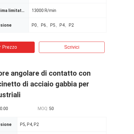
Velocità massima limitata per la lubrificazione con olio
13000 R/min
isione
P0、P6、P5、P4、P2
r Prezzo
Scrivici
ore angolare di contatto con
cinetto di acciaio gabbia per
striali
0.00
MOQ:
50
isione
P5, P4, P2