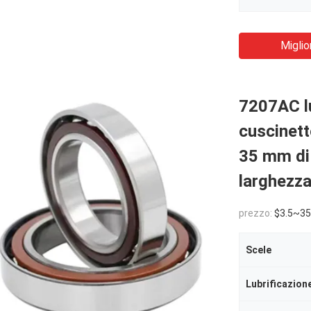
Miglio
7207AC lu
cuscinett
35 mm di
larghezz
prezzo:
$3.5~35
Scele
Lubrificazion