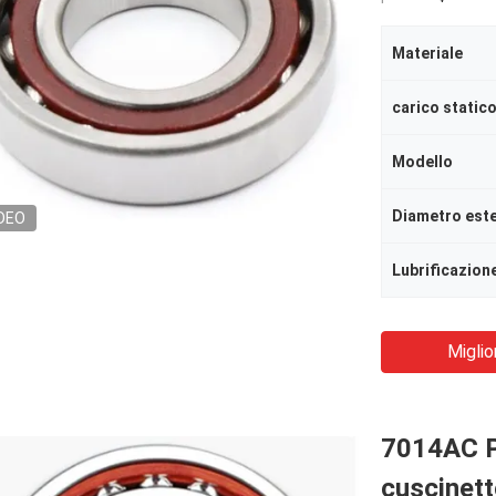
Materiale
Modello
Diametro est
DEO
Lubrificazion
Miglio
7014AC Pr
cuscinett