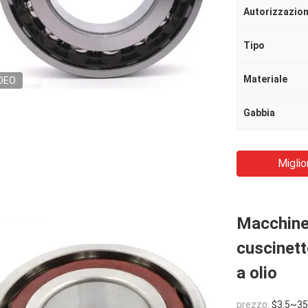
Autorizzazio
Tipo
Materiale
DEO
Gabbia
Miglio
Macchine 
cuscinetto
a olio
prezzo:
$3.5~35