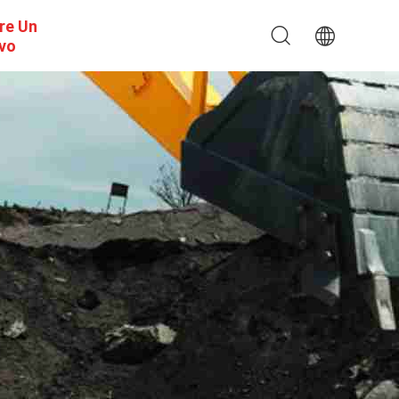
re Un
ivo