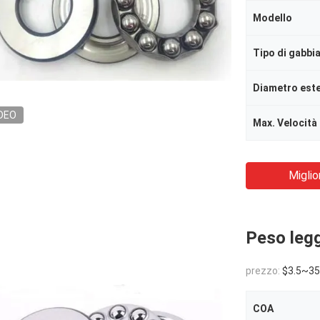
Modello
Tipo di gabbi
Diametro est
DEO
Miglio
Peso leg
prezzo:
$3.5~35
COA