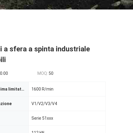
i a sfera a spinta industriale
li
0.00
MOQ:
50
Velocità massima limitata per la lubrificazione con olio
1600 R/min
razione
V1/V2/V3/V4
Serie 51xxx
112 kN