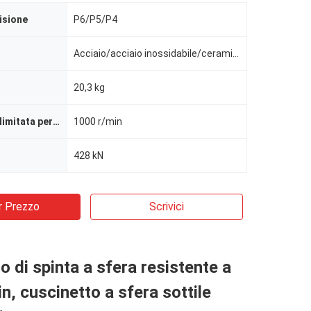
cisione
P6/P5/P4
Acciaio/acciaio inossidabile/ceramica/plastica
20,3 kg
Max. Velocità limitata per la lubrificazione a grasso
1000 r/min
428 kN
r Prezzo
Scrivici
o di spinta a sfera resistente a
n, cuscinetto a sfera sottile