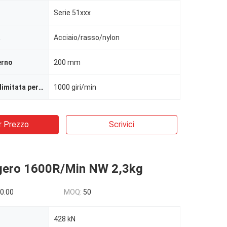
Serie 51xxx
a
Acciaio/rasso/nylon
erno
200 mm
Max. Velocità limitata per la lubrificazione a grasso
1000 giri/min
r Prezzo
Scrivici
gero 1600R/Min NW 2,3kg
0.00
MOQ:
50
428 kN