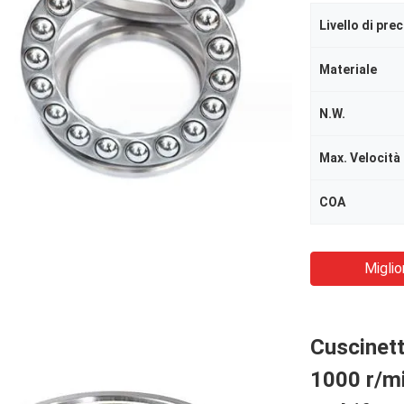
Livello di pre
Materiale
N.W.
COA
Miglio
Cuscinett
1000 r/mi