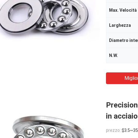
Larghezza
Diametro inte
N.W.
Miglio
Precision
in acciai
prezzo:
$3.5~35