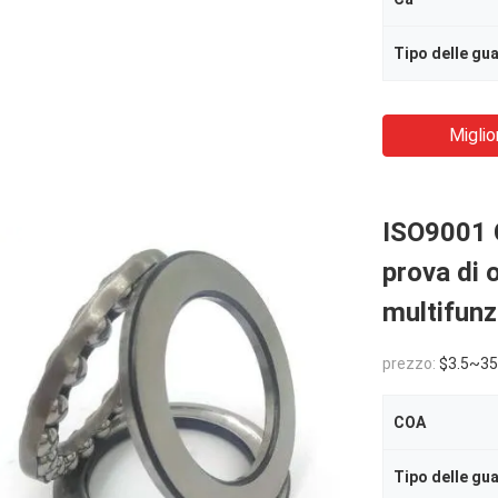
Tipo delle gua
Miglio
ISO9001 C
prova di o
multifunz
prezzo:
$3.5~35
COA
Tipo delle gua