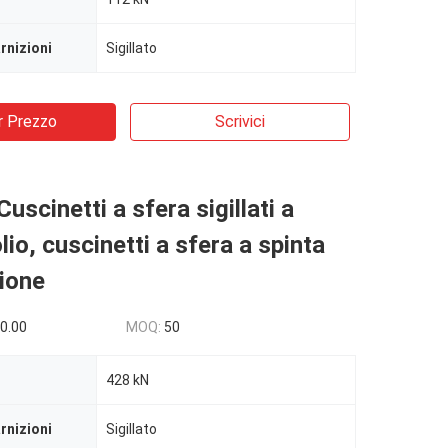
rnizioni
Sigillato
r Prezzo
Scrivici
uscinetti a sfera sigillati a
lio, cuscinetti a sfera a spinta
ione
0.00
MOQ:
50
428 kN
rnizioni
Sigillato