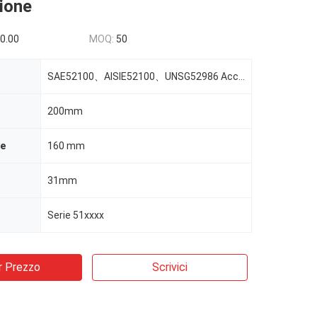
ione
0.00
MOQ:
50
SAE52100、AISIE52100、UNSG52986 Acciaio
200mm
ne
160 mm
31mm
Serie 51xxxx
r Prezzo
Scrivici