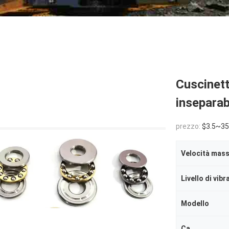
Cuscinett
inseparabi
prezzo:
$3.5~35
Livello di vib
Modello
Ca