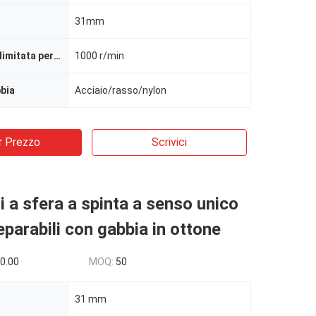
31mm
Max. Velocità limitata per la lubrificazione a grasso
1000 r/min
bbia
Acciaio/rasso/nylon
r Prezzo
Scrivici
i a sfera a spinta a senso unico
separabili con gabbia in ottone
0.00
MOQ:
50
31 mm