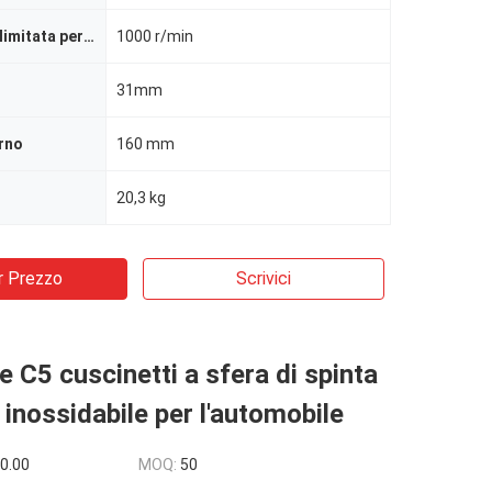
Max. Velocità limitata per la lubrificazione a grasso
1000 r/min
31mm
rno
160 mm
20,3 kg
r Prezzo
Scrivici
e C5 cuscinetti a sfera di spinta
o inossidabile per l'automobile
0.00
MOQ:
50