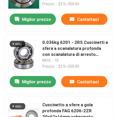
Prezzo：$3.5~350.00
Visita alla fabbrica
Miglior prezzo
Contattaci
Controllo della qualità
0.036kg 6201 - 2RS Cuscinetti a
Notizie
sfera a scanalatura profonda
con scanalatura di arresto
sigillata Tipo ID 12MM
MOQ：10
Casi
Prezzo：$3.5~350.00
Richiedere un preventivo
Miglior prezzo
Contattaci
Cuscinetto a rulli cilindrico
Cuscinetto a sfere a gola
profonda FAG 6206-2ZR
cuscinetti a rulli d'allineamento di auto
30x62x16mm schermato