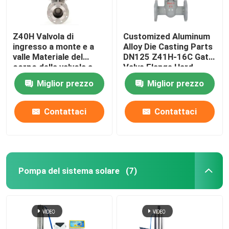
Z40H Valvola di
Customized Aluminum
ingresso a monte e a
Alloy Die Casting Parts
valle Materiale del
DN125 Z41H-16C Gate
corpo della valvola a
Valve Flange Hard
tronco connessione a
Sealing Insurance
Miglior prezzo
Miglior prezzo
flangia WCB
ISO/TS16949 2009
Ductile Iron
Contattaci
Contattaci
Pompa del sistema solare
(7)