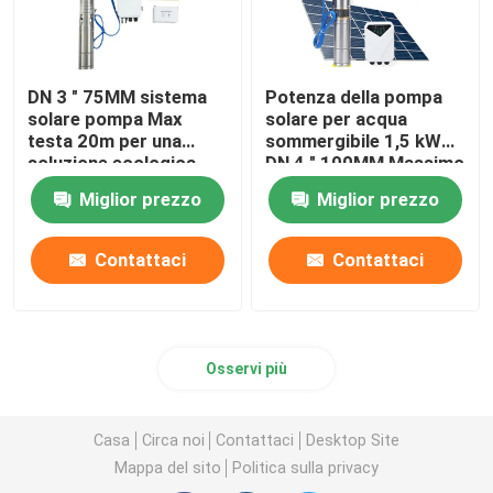
DN 3 " 75MM sistema
Potenza della pompa
solare pompa Max
solare per acqua
testa 20m per una
sommergibile 1,5 kW
soluzione ecologica
DN 4 " 100MM Massimo
flusso: 6 -7 M3 / ora
Miglior prezzo
Miglior prezzo
Contattaci
Contattaci
Osservi più
Casa
Circa noi
Contattaci
Desktop Site
Mappa del sito
Politica sulla privacy