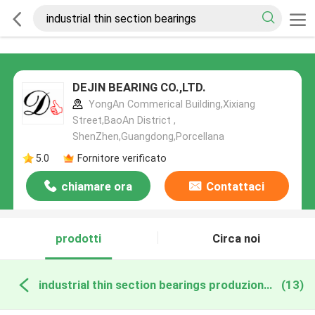
DEJIN BEARING CO.,LTD.
YongAn Commerical Building,Xixiang
Street,BaoAn District ,
ShenZhen,Guangdong,Porcellana
5.0
Fornitore verificato
chiamare ora
Contattaci
prodotti
Circa noi
industrial thin section bearings produzione online
(13)