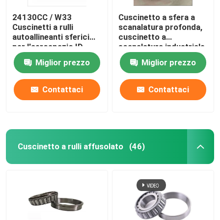
24130CC / W33
Cuscinetto a sfera a
Cuscinetti a rulli
scanalatura profonda,
autoallineanti sferici
cuscinetto a
per l'aerospazio ID
scanalatura industriale
150MM 19.0KG
2222-2RS sigillato
Miglior prezzo
Miglior prezzo
Contattaci
Contattaci
Cuscinetto a rulli affusolato
(46)