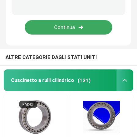
Cuscinetti a sfera a spinta
cuscinetto a rulli trasversale
Cuscinetto di movimento lineare
ALTRE CATEGORIE DAGLI STATI UNITI
Cuscinetto del blocchetto di cuscino
Cuscinetto a rulli cilindrico
(131)
Cuscinetto ad anello girevole
Le parti della pressofusione