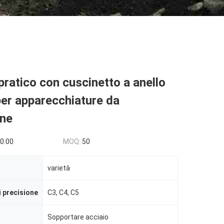
 pratico con cuscinetto a anello
per apparecchiature da
one
0.00
MOQ:
50
varietà
i precisione
C3, C4, C5
Sopportare acciaio