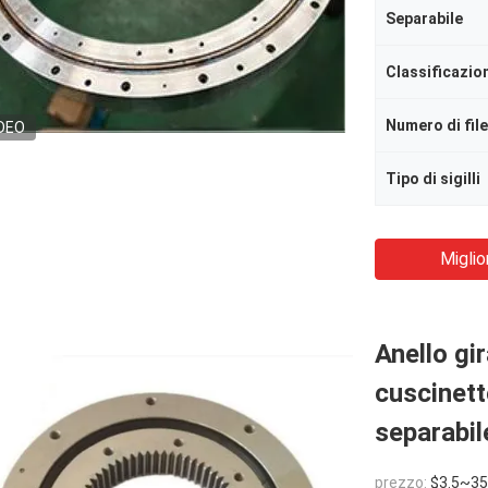
Separabile
DEO
Tipo di sigilli
Miglio
Anello gir
cuscinett
separabil
prezzo:
$3.5~35