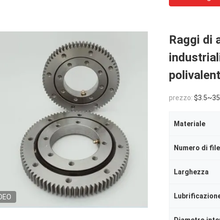
Raggi di a
industrial
polivalent
prezzo:
$3.5~35
Materiale
Larghezza
Lubrificazion
DEO