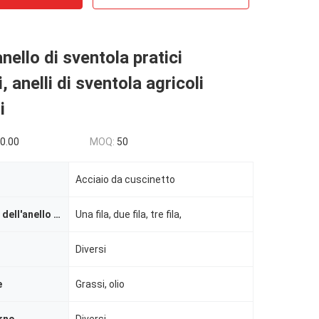
nello di sventola pratici
i, anelli di sventola agricoli
i
0.00
MOQ:
50
Acciaio da cuscinetto
Numero di file dell'anello della canalizzazione
Una fila, due fila, tre fila,
Diversi
e
Grassi, olio