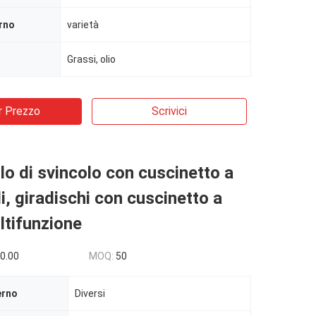
rno
varietà
Grassi, olio
r Prezzo
Scrivici
o di svincolo con cuscinetto a
ili, giradischi con cuscinetto a
ltifunzione
0.00
MOQ:
50
erno
Diversi