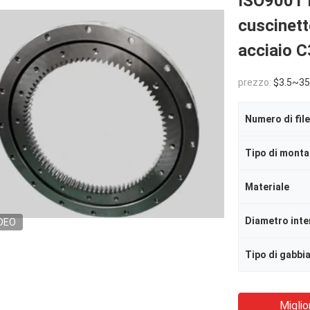
ISO9001 I
cuscinett
acciaio 
prezzo:
$3.5~35
Tipo di mont
Materiale
Diametro inte
DEO
Tipo di gabbi
Miglio