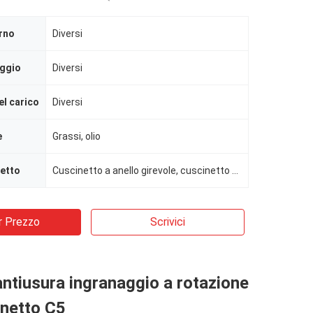
rno
Diversi
aggio
Diversi
el carico
Diversi
e
Grassi, olio
netto
Cuscinetto a anello girevole, cuscinetto a anello girevole, cuscinetto girevole
r Prezzo
Scrivici
antiusura ingranaggio a rotazione
inetto C5