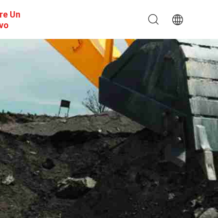
re Un
ivo