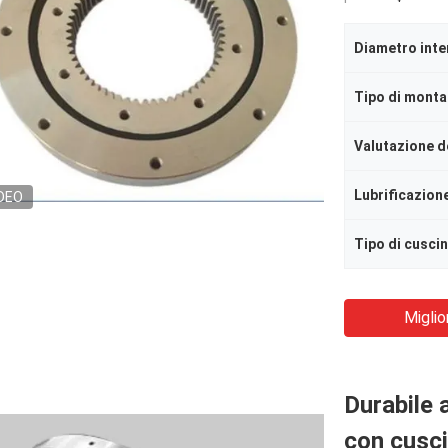
Diametro inte
Tipo di mont
Valutazione d
Lubrificazion
DEO
Tipo di cusci
Miglio
Durabile 
con cusc