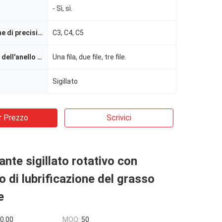
- Sì, sì.
Classificazione di precisione
C3, C4, C5
Numero di file dell'anello della canalizzazione
Una fila, due file, tre file.
Sigillato
r Prezzo
Scrivici
ante sigillato rotativo con
o di lubrificazione del grasso
e
0.00
MOQ:
50