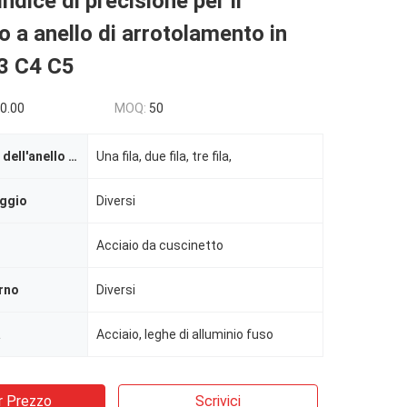
ndice di precisione per il
o a anello di arrotolamento in
C3 C4 C5
0.00
MOQ:
50
Numero di file dell'anello della canalizzazione
Una fila, due fila, tre fila,
aggio
Diversi
Acciaio da cuscinetto
rno
Diversi
a
Acciaio, leghe di alluminio fuso
r Prezzo
Scrivici