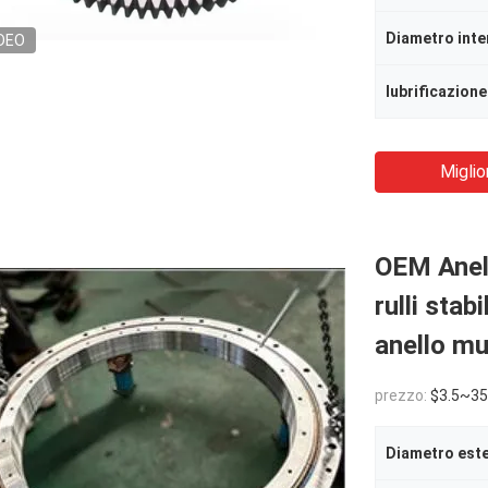
Diametro inte
DEO
lubrificazione
Miglio
OEM Anell
rulli stab
anello mu
prezzo:
$3.5~35
Diametro est