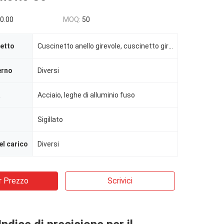
0.00
MOQ:
50
netto
Cuscinetto anello girevole, cuscinetto girevole, cuscinetto girevole
erno
Diversi
a
Acciaio, leghe di alluminio fuso
Sigillato
el carico
Diversi
r Prezzo
Scrivici