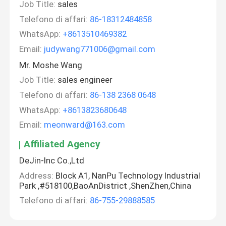
Job Title:
sales
Telefono di affari:
86-18312484858
WhatsApp:
+8613510469382
Email:
judywang771006@gmail.com
Mr. Moshe Wang
Job Title:
sales engineer
Telefono di affari:
86-138 2368 0648
WhatsApp:
+8613823680648
Email:
meonward@163.com
Affiliated Agency
DeJin-Inc Co.,Ltd
Address:
Block A1, NanPu Technology Industrial
Park ,#518100,BaoAnDistrict ,ShenZhen,China
Telefono di affari:
86-755-29888585