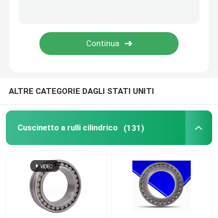
Cuscinetti a sfera a spinta
cuscinetto a rulli trasversale
Cuscinetto di movimento lineare
ALTRE CATEGORIE DAGLI STATI UNITI
Cuscinetto del blocchetto di cuscino
Cuscinetto a rulli cilindrico
(131)
Cuscinetto ad anello girevole
Le parti della pressofusione