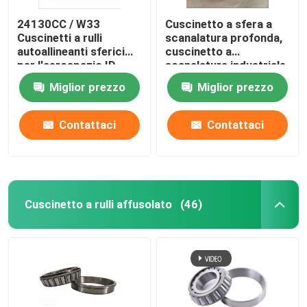
24130CC / W33
Cuscinetto a sfera a
Cuscinetti a rulli
scanalatura profonda,
autoallineanti sferici
cuscinetto a
per l'aerospazio ID
scanalatura industriale
150MM 19.0KG
2222-2RS sigillato
Miglior prezzo
Miglior prezzo
Contattaci
Contattaci
Cuscinetto a rulli affusolato
(46)