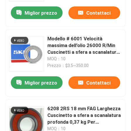
Miglior prezzo
Contattaci
Modello # 6001 Velocità
massima dell'olio 26000 R/Min
Cuscinetti a sfera a scanalatura
profonda con scanalature e
MOQ：10
anelli di arresto
Prezzo：$3.5~350.00
Miglior prezzo
Contattaci
Casa.
6208 2RS 18 mm FAG Larghezza
Prodotti
Cuscinetto a sfera a scanalatura
profonda 0,37 kg Per
applicazioni industriali
Su di noi
MOQ：10