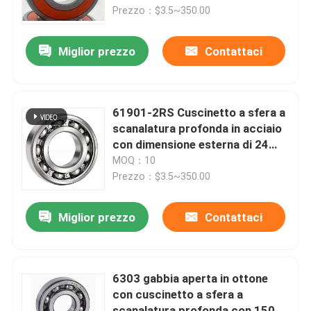
Prezzo：$3.5~350.00
Visita alla fabbrica
Miglior prezzo
Contattaci
Controllo della qualità
61901-2RS Cuscinetto a sfera a
Notizie
scanalatura profonda in acciaio
con dimensione esterna di 24
mm e larghezza di 6 mm
MOQ：10
Casi
Prezzo：$3.5~350.00
Richiedere un preventivo
Miglior prezzo
Contattaci
Cuscinetto a rulli cilindrico
6303 gabbia aperta in ottone
con cuscinetto a sfera a
cuscinetti a rulli d'allineamento di auto
scanalatura profonda con 15000