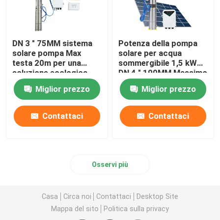
DN 3 " 75MM sistema
Potenza della pompa
solare pompa Max
solare per acqua
testa 20m per una
sommergibile 1,5 kW
soluzione ecologica
DN 4 " 100MM Massimo
flusso: 6 -7 M3 / ora
Miglior prezzo
Miglior prezzo
Contattaci
Contattaci
Osservi più
Casa
Circa noi
Contattaci
Desktop Site
Mappa del sito
Politica sulla privacy