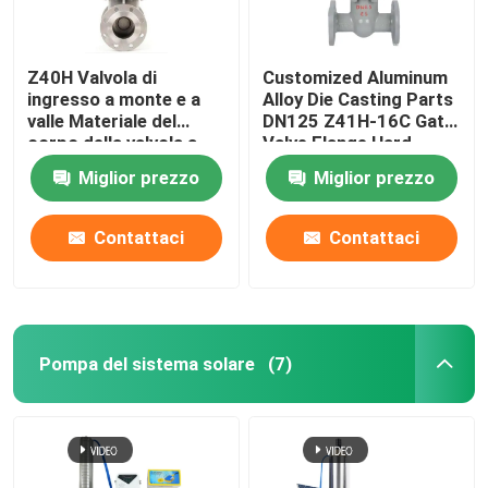
Z40H Valvola di
Customized Aluminum
ingresso a monte e a
Alloy Die Casting Parts
valle Materiale del
DN125 Z41H-16C Gate
corpo della valvola a
Valve Flange Hard
tronco connessione a
Sealing Insurance
Miglior prezzo
Miglior prezzo
flangia WCB
ISO/TS16949 2009
Ductile Iron
Contattaci
Contattaci
Pompa del sistema solare
(7)