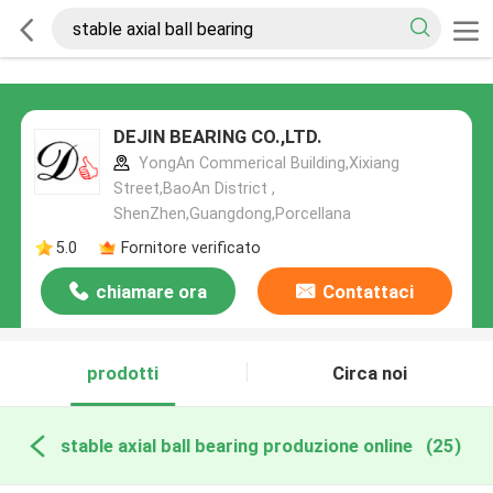
DEJIN BEARING CO.,LTD.
YongAn Commerical Building,Xixiang
Street,BaoAn District ,
ShenZhen,Guangdong,Porcellana
5.0
Fornitore verificato
chiamare ora
Contattaci
prodotti
Circa noi
stable axial ball bearing produzione online
(25)