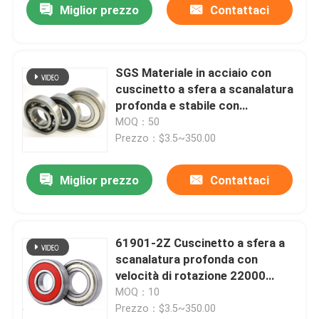
Miglior prezzo
Contattaci
SGS Materiale in acciaio con
cuscinetto a sfera a scanalatura
profonda e stabile con
copertura di polvere
MOQ：50
Prezzo：$3.5~350.00
Miglior prezzo
Contattaci
61901-2Z Cuscinetto a sfera a
scanalatura profonda con
velocità di rotazione 22000
lubrificato con grasso sigillato
MOQ：10
Prezzo：$3.5~350.00