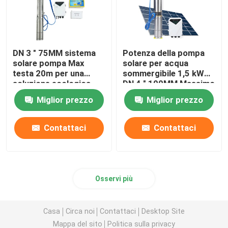
DN 3 " 75MM sistema
Potenza della pompa
solare pompa Max
solare per acqua
testa 20m per una
sommergibile 1,5 kW
soluzione ecologica
DN 4 " 100MM Massimo
flusso: 6 -7 M3 / ora
Miglior prezzo
Miglior prezzo
Contattaci
Contattaci
Osservi più
Casa
Circa noi
Contattaci
Desktop Site
Mappa del sito
Politica sulla privacy