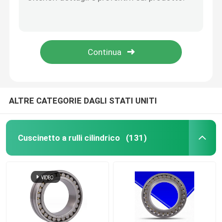
Pratico cuscino sigillato blocco cuscinetto cuscinetto a sfera, tipologie di blocchi plummer multiuso
Plummer resistente blocchi cuscinetti Multiscene con stampo gabbia in acciaio
Cuscinetto a rulli affusolato
Blocchi di cuscini industriali con cuscinetto multifunzionale sigillato
Unità di blocchi per cuscini in acciaio pratico, cuscinetto per blocchi multiuso
Valvola di fusione a fuso
Campioni di cuscino multifunzione
Pompa del sistema solare
ALTRE CATEGORIE DAGLI STATI UNITI
Cuscinetto a sfera profondo della scanalatura
Cuscinetto a rulli cilindrico
(131)
Cuscinetto a sfera angolare del contatto
Cuscinetto a sfera del contatto di quattro punti
cuscinetto a rulli spinto