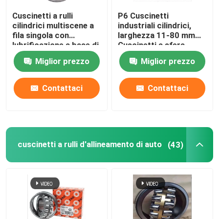
Cuscinetti a rulli
P6 Cuscinetti
Cuscinetti a sfera a spinta
cilindrici multiscene a
industriali cilindrici,
fila singola con
larghezza 11-80 mm
lubrificazione a base di
Cuscinetti a sfera
cuscinetto a rulli trasversale
grasso
Miglior prezzo
Miglior prezzo
Cuscinetto di movimento lineare
Contattaci
Contattaci
Cuscinetto del blocchetto di cuscino
cuscinetti a rulli d'allineamento di auto
(43)
Cuscinetto ad anello girevole
Le parti della pressofusione