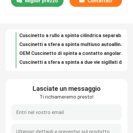
Miglior prezzo
Contattaci
Cuscinetto a rullo a spinta cilindrica separabile con gabbia in lega di rame
Cuscinetti a sfera a spinta multiuso autoallineanti di tipo sigillato pratico
Visita alla fabbrica
OEM Cuscinetto di spinta a contatto angolare 55 mm Larghezza Multiscene 51234
Cuscinetti a sfera a spinta a due vie sigillati di tipo 51332 per l'industria
Controllo della qualità
1000R/Min Cuscinetti a sfera a spintaDiametro interno 160mmModello stabile 511322
Cuscinetti a rulli trasversali multiuso cilindrici per robot industriali
Notizie
Lubrificante di grasso a cuscinetto in ottone multiuso
Cuscinetto a rulli crocifisso di acciaio a punta ID durevole 101.600mm-2463.800mm
Faccia industriale cuscinetti a rulli incrociati Multiscene pratico
Casi
Pratico cuscinetto cilindrico crocifisso Leggero, multifunzionale
Lasciate un messaggio
ISO9001 Cuscinetto lineare rotondo resistente, Cuscinetto a rulli in acciaio a movimento lineare
Richiedere un preventivo
Ti richiameremo presto!
Flanche con cuscinetto a movimento lineare multiuso a doppio lato sigillato
Stabile, pratico cuscinetto lineare cilindrico, cuscinetti lineari metrici multifunzione
Cuscinetto a rulli cilindrico
Disponibilità C4 per cuscinetti a movimento lineare multifunzione di tipo aperto
Materiale in acciaio multiscene con flangia rotonda sigillata con cuscinetto lineare
cuscinetti a rulli d'allineamento di auto