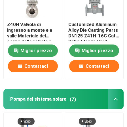
Z40H Valvola di
Customized Aluminum
ingresso a monte e a
Alloy Die Casting Parts
valle Materiale del
DN125 Z41H-16C Gate
corpo della valvola a
Valve Flange Hard
tronco connessione a
Sealing Insurance
Miglior prezzo
Miglior prezzo
flangia WCB
ISO/TS16949 2009
Ductile Iron
Contattaci
Contattaci
Pompa del sistema solare
(7)