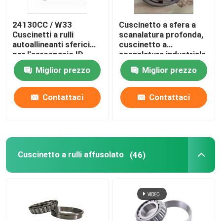
24130CC / W33
Cuscinetto a sfera a
Cuscinetti a rulli
scanalatura profonda,
autoallineanti sferici
cuscinetto a
per l'aerospazio ID
scanalatura industriale
150MM 19.0KG
2222-2RS sigillato
Miglior prezzo
Miglior prezzo
Contattaci
Contattaci
Cuscinetto a rulli affusolato
(46)