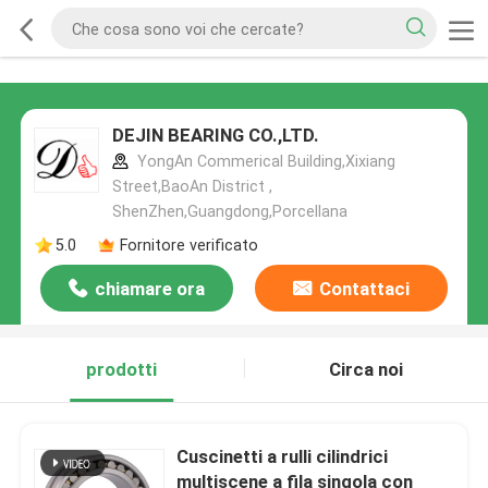
DEJIN BEARING CO.,LTD.
YongAn Commerical Building,Xixiang
Street,BaoAn District ,
ShenZhen,Guangdong,Porcellana
5.0
Fornitore verificato
chiamare ora
Contattaci
prodotti
Circa noi
Cuscinetti a rulli cilindrici
multiscene a fila singola con