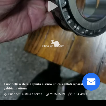
Cuscinetti a sfera a spinta a senso unico sigillati separabili con
gabbia in ottone
Cuscinetti a sfera a spinta
2025-05-09
104 views