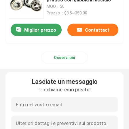
MOQ：50
Prezzo：$3.5~350.00
Cuscinetto a rulli affusolato
Miglior prezzo
Contattaci
Valvola di fusione a fuso
Pompa del sistema solare
Osservi più
Cuscinetto a sfera profondo della scanalatura
Lasciate un messaggio
Cuscinetto a sfera angolare del contatto
Ti richiameremo presto!
Cuscinetto a sfera del contatto di quattro punti
cuscinetto a rulli spinto