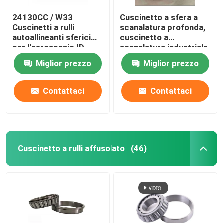
24130CC / W33
Cuscinetto a sfera a
Cuscinetti a rulli
scanalatura profonda,
autoallineanti sferici
cuscinetto a
per l'aerospazio ID
scanalatura industriale
150MM 19.0KG
2222-2RS sigillato
Miglior prezzo
Miglior prezzo
Contattaci
Contattaci
Cuscinetto a rulli affusolato
(46)