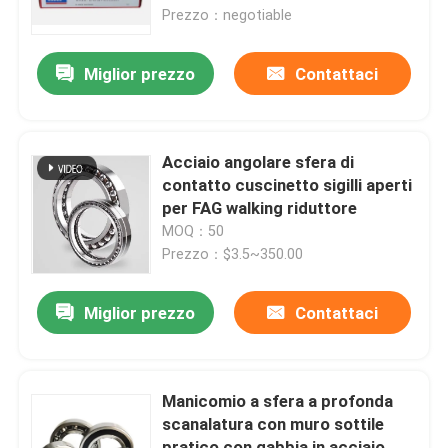
Prezzo：negotiable
Visita alla fabbrica
Miglior prezzo
Contattaci
Controllo della qualità
Acciaio angolare sfera di
Notizie
contatto cuscinetto sigilli aperti
per FAG walking riduttore
MOQ：50
Casi
Prezzo：$3.5~350.00
Richiedere un preventivo
Miglior prezzo
Contattaci
Cuscinetto a rulli cilindrico
Manicomio a sfera a profonda
scanalatura con muro sottile
cuscinetti a rulli d'allineamento di auto
pratico con gabbia in acciaio