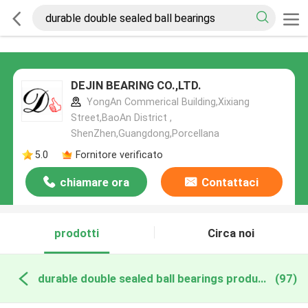
DEJIN BEARING CO.,LTD.
YongAn Commerical Building,Xixiang
Street,BaoAn District ,
ShenZhen,Guangdong,Porcellana
5.0
Fornitore verificato
chiamare ora
Contattaci
prodotti
Circa noi
durable double sealed ball bearings produzione online
(97)