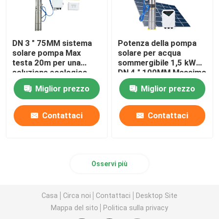
DN 3 " 75MM sistema
Potenza della pompa
solare pompa Max
solare per acqua
testa 20m per una
sommergibile 1,5 kW
soluzione ecologica
DN 4 " 100MM Massimo
flusso: 6 -7 M3 / ora
Miglior prezzo
Miglior prezzo
Contattaci
Contattaci
Osservi più
Casa
Circa noi
Contattaci
Desktop Site
Mappa del sito
Politica sulla privacy