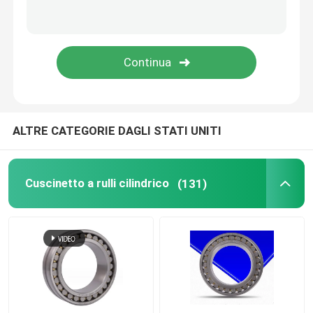
Cuscinetti a sfera a spinta
cuscinetto a rulli trasversale
Cuscinetto di movimento lineare
ALTRE CATEGORIE DAGLI STATI UNITI
Cuscinetto del blocchetto di cuscino
Cuscinetto a rulli cilindrico
(131)
Cuscinetto ad anello girevole
Le parti della pressofusione