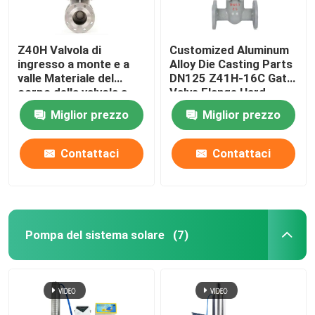
Z40H Valvola di
Customized Aluminum
ingresso a monte e a
Alloy Die Casting Parts
valle Materiale del
DN125 Z41H-16C Gate
corpo della valvola a
Valve Flange Hard
tronco connessione a
Sealing Insurance
Miglior prezzo
Miglior prezzo
flangia WCB
ISO/TS16949 2009
Ductile Iron
Contattaci
Contattaci
Pompa del sistema solare
(7)