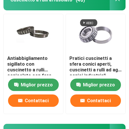
Cuscinetti a sfera a spinta
cuscinetto a rulli trasversale
Cuscinetto di movimento lineare
Antiabbigliamento
Pratici cuscinetti a
sigillato con
sfera conici aperti,
Cuscinetto del blocchetto di cuscino
cuscinetto a rulli
cuscinetti a rulli ad ago
conicolato con foro
conici industriali
rotondo polifunzionale
Miglior prezzo
Miglior prezzo
Cuscinetto ad anello girevole
Contattaci
Contattaci
Le parti della pressofusione