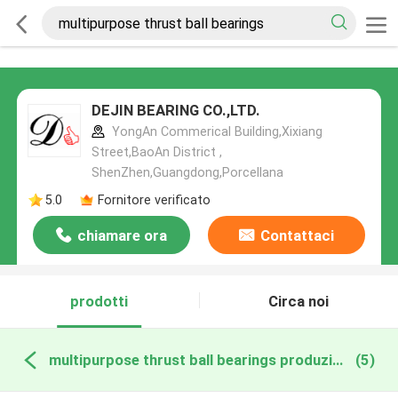
DEJIN BEARING CO.,LTD.
YongAn Commerical Building,Xixiang
Street,BaoAn District ,
ShenZhen,Guangdong,Porcellana
5.0
Fornitore verificato
chiamare ora
Contattaci
prodotti
Circa noi
multipurpose thrust ball bearings produzione online
(5)