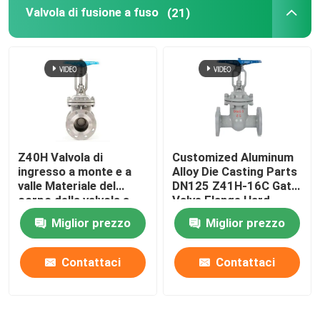
Valvola di fusione a fuso
(21)
Z40H Valvola di
Customized Aluminum
ingresso a monte e a
Alloy Die Casting Parts
valle Materiale del
DN125 Z41H-16C Gate
corpo della valvola a
Valve Flange Hard
tronco connessione a
Sealing Insurance
Miglior prezzo
Miglior prezzo
flangia WCB
ISO/TS16949 2009
Ductile Iron
Contattaci
Contattaci