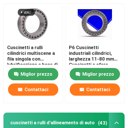
Visita alla fabbrica
Controllo della qualità
Cuscinetti a rulli
P6 Cuscinetti
Notizie
cilindrici multiscene a
industriali cilindrici,
fila singola con
larghezza 11-80 mm
lubrificazione a base di
Cuscinetti a sfera
grasso
Casi
Miglior prezzo
Miglior prezzo
Richiedere un preventivo
Contattaci
Contattaci
Cuscinetto a rulli cilindrico
cuscinetti a rulli d'allineamento di auto
(43)
cuscinetti a rulli d'allineamento di auto