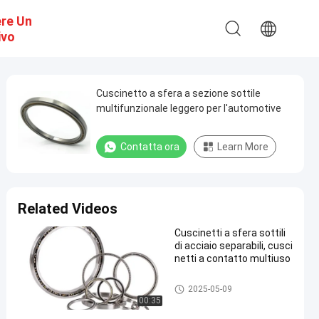
ere Un
ivo
Cuscinetto a sfera a sezione sottile
multifunzionale leggero per l'automotive
Contatta ora
Learn More
Related Videos
Cuscinetti a sfera sottili
di acciaio separabili, cusci
netti a contatto multiuso
Cuscinetto a sfera del contatt
2025-05-09
o di quattro punti
00:35