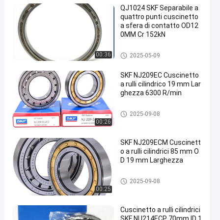
QJ1024 SKF Separabile a
quattro punti cuscinetto
a sfera di contatto OD12
0MM Cr 152kN
Cuscinetto a sfera del contatt
00:36
2025-05-09
o di quattro punti
SKF NJ209EC Cuscinetto
a rulli cilindrico 19 mm Lar
ghezza 6300 R/min
Cuscinetto a rulli cilindrico
2025-09-08
00:26
SKF NJ209ECM Cuscinett
o a rulli cilindrici 85 mm O
D 19 mm Larghezza
Cuscinetto a rulli cilindrico
2025-09-08
00:25
Cuscinetto a rulli cilindrici
SKF NU214ECP 70mm ID 1