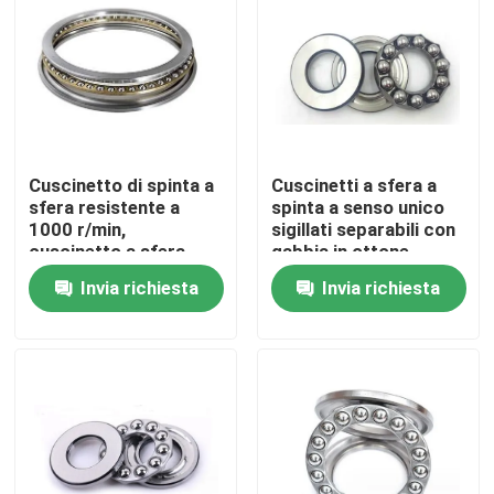
Visita alla fabbrica
Controllo della qualità
Cuscinetto di spinta a
Cuscinetti a sfera a
Notizie
sfera resistente a
spinta a senso unico
1000 r/min,
sigillati separabili con
cuscinetto a sfera
gabbia in ottone
Casi
sottile multifunzione
Invia richiesta
Invia richiesta
Richiedere un preventivo
Cuscinetto a rulli cilindrico
cuscinetti a rulli d'allineamento di auto