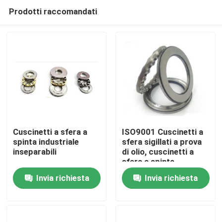
Prodotti raccomandati
Cuscinetti a sfera a
ISO9001 Cuscinetti a
spinta industriale
sfera sigillati a prova
inseparabili
di olio, cuscinetti a
Casa.
sfera a spinta
multifunzione
Invia richiesta
Invia richiesta
Prodotti
Su di noi