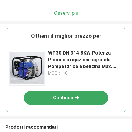
Osservi più
Ottieni il miglior prezzo per
WP30 DN 3" 4,8KW Potenza
Piccolo irrigazione agricola
Pompa idrica a benzina Max.
testa 28m
MOQ： 10
Continua
Prodotti raccomandati