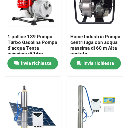
Visita alla fabbrica
Controllo della qualità
1 pollice 139 Pompa
Home Industria Pompa
Turbo Gasolina Pompa
centrifuga con acqua
d'acqua Testa
massima di 60 m Alta
Notizie
massima di 16m
portata
Quattro tempi
Invia richiesta
Invia richiesta
Casi
Richiedere un preventivo
Cuscinetto a rulli cilindrico
cuscinetti a rulli d'allineamento di auto