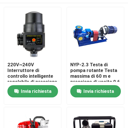
220V~240V
NYP-2.3 Testa di
Interruttore di
pompa rotante Testa
controllo intelligente
massima di 60 m e
regolabile di pressione
pressione di uscita 0,6
per pompe idriche
MPa Corpo di ghisa
Casa.
Invia richiesta
Invia richiesta
Prodotti
Su di noi