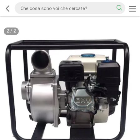
2
/
2