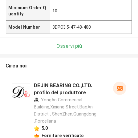
Minimum Order Q
10
uantity
Model Number
3DPC3.5-47-48-400
Osservi più
Circa noi
DEJIN BEARING CO.,LTD.
profilo del produttore
YongAn Commerical
Building,Xixiang Street,BaoAn
District , ShenZhen,Guangdong
,Porcellana
5.0
Fornitore verificato