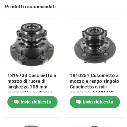
Prodotti raccomandati
1819733 Cuscinetto a
1810251 Cuscinetto a
mozzo di ruota di
mozzo a rango singolo
larghezza 108 mm
Cuscinetto a rulli
Casa.
cuscinetto a cilindro
conici per FORD 12°
sigillato per autobus
angolo di contatto
Invia richiesta
Invia richiesta
Ford Transit
Prodotti
Su di noi