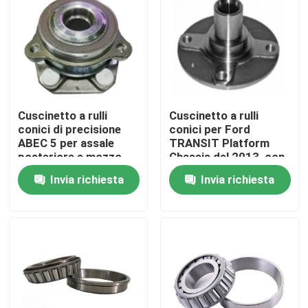
Visita alla fabbrica
Controllo della qualità
Cuscinetto a rulli
Cuscinetto a rulli
Notizie
conici di precisione
conici per Ford
ABEC 5 per assale
TRANSIT Platform
posteriore e mozzo
Chassis del 2013, con
Casi
ruota Tesla Model 3
larghezza anello
Invia richiesta
Invia richiesta
esterno di 440mm e
carico dinamico
nominale di 1680kN
Richiedere un preventivo
Cuscinetto a rulli cilindrico
cuscinetti a rulli d'allineamento di auto