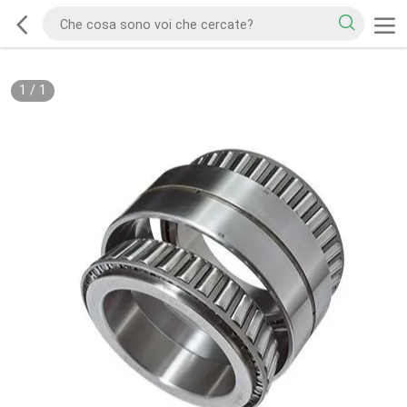
1
/
1