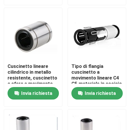
Visita alla fabbrica
Controllo della qualità
Notizie
Cuscinetto lineare
Tipo di flangia
Casi
cilindrico in metallo
cuscinetto a
resistente, cuscinetto
movimento lineare C4
a sfera a movimento
C5 materiale in acciaio
lineare industriale
libero
Richiedere un preventivo
Invia richiesta
Invia richiesta
Cuscinetto a rulli cilindrico
cuscinetti a rulli d'allineamento di auto