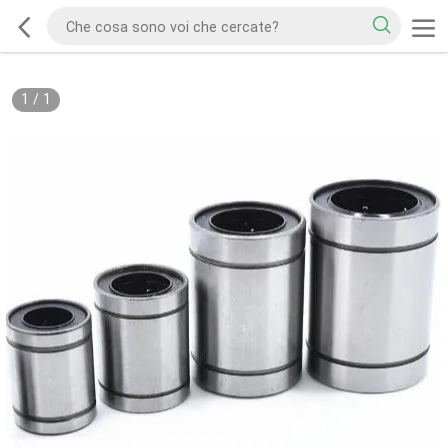
1
/
1