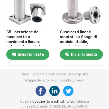
Cuscinetto a rulli affusolato
Valvola di fusione a fuso
C5 liberazione del
Cuscinetti lineari
cuscinetto a
montati su flange di
movimento lineare
acciaio stabile,
Pompa del sistema solare
industriale montato su
cuscinetti a sfera
una flange
polifunzionali con
Invia richiesta
Invia richiesta
movimento lineare
Cuscinetto a sfera profondo della scanalatura
Cuscinetto a sfera angolare del contatto
Casa
Circa noi
Contattaci
Desktop Site
Mappa del sito
Politica sulla privacy
Cuscinetto a sfera del contatto di quattro punti
Qualità
Cuscinetto a rulli cilindrico
Fabbrica
cuscinetto a rulli spinto
cinese.Copyright © 2026 DEJIN BEARING