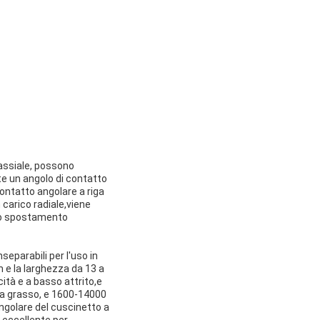
 assiale, possono
nte un angolo di contatto
contatto angolare a riga
 carico radiale,viene
 lo spostamento
separabili per l'uso in
 e la larghezza da 13 a
ità e a basso attrito,e
 a grasso, e 1600-14000
angolare del cuscinetto a