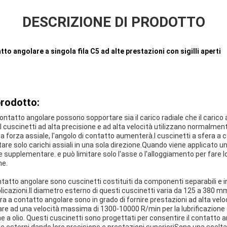
DESCRIZIONE DI PRODOTTO
to angolare a singola fila C5 ad alte prestazioni con sigilli aperti
prodotto:
contatto angolare possono sopportare sia il carico radiale che il carico
.I cuscinetti ad alta precisione e ad alta velocità utilizzano normalme
ella forza assiale, l'angolo di contatto aumenterà.I cuscinetti a sfera a 
re solo carichi assiali in una sola direzione.Quando viene applicato un
e supplementare. e può limitare solo l'asse o l'alloggiamento per fare
ne.
ntatto angolare sono cuscinetti costituiti da componenti separabili e in
cazioni.Il diametro esterno di questi cuscinetti varia da 125 a 380 mm
a a contatto angolare sono in grado di fornire prestazioni ad alta veloc
are ad una velocità massima di 1300-10000 R/min per la lubrificazione
ne a olio. Questi cuscinetti sono progettati per consentire il contatto 