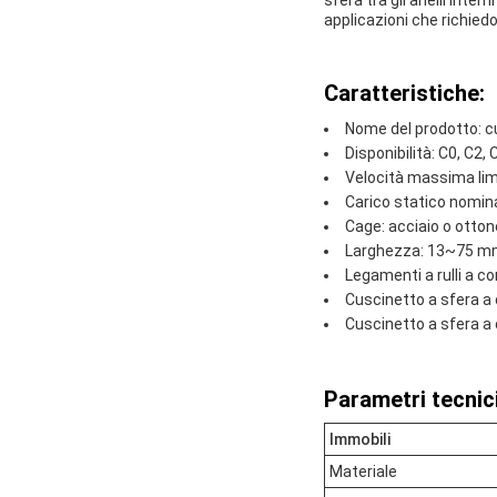
sfera tra gli anelli inte
applicazioni che richied
Caratteristiche:
Nome del prodotto: c
Disponibilità: C0, C2, 
Velocità massima limi
Carico statico nomina
Cage: acciaio o otton
Larghezza: 13~75 
Legamenti a rulli a c
Cuscinetto a sfera a
Cuscinetto a sfera a
Parametri tecnici
Immobili
Materiale