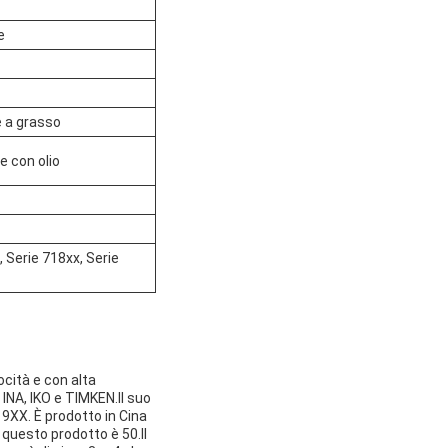
e
e a grasso
e con olio
 Serie 718xx, Serie
ocità e con alta
INA, IKO e TIMKEN.Il suo
9XX. È prodotto in Cina
questo prodotto è 50.Il