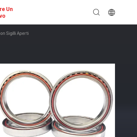
re Un
ivo
n Sigilli Aperti