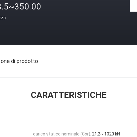
3.5~350.00
zzo
ione di prodotto
CARATTERISTICHE
carico statico nominale (Cor):
21.2~ 1020 kN