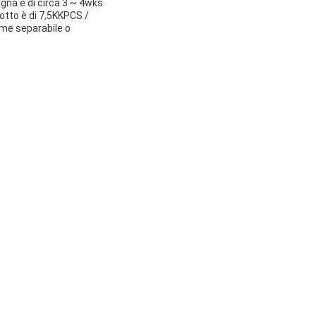
egna è di circa 3 ~ 4wks
otto è di 7,5KKPCS /
ome separabile o