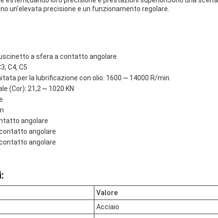
rni e esterni,dando loro precisione e prestazioni superioriSono una scelt
ono un'elevata precisione e un funzionamento regolare.
uscinetto a sfera a contatto angolare
C3, C4, C5
tata per la lubrificazione con olio: 1600 ~ 14000 R/min.
le (Cor): 21,2 ~ 1020 KN
e
mm
ontatto angolare
 contatto angolare
 contatto angolare
:
Valore
Acciaio