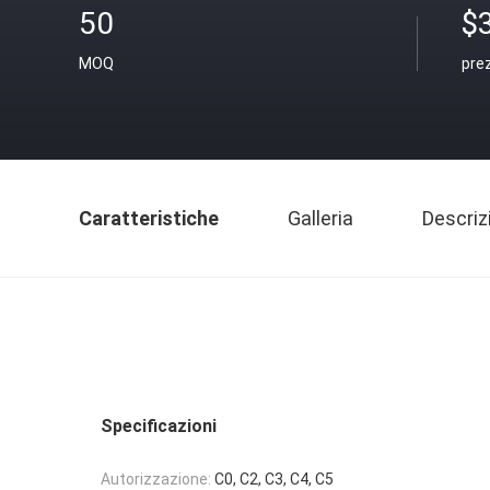
50
$
MOQ
pre
Caratteristiche
Galleria
Descriz
Specificazioni
Autorizzazione:
C0, C2, C3, C4, C5