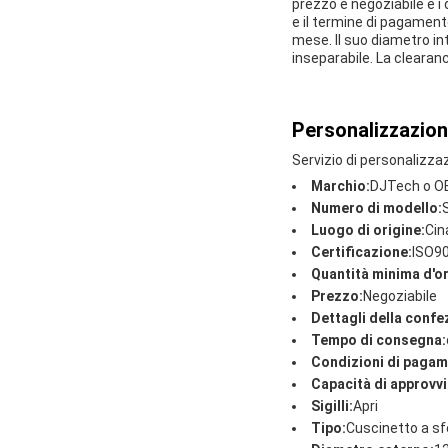
prezzo è negoziabile e i
e il termine di pagament
mese. Il suo diametro i
inseparabile. La clearanc
Personalizzazion
Servizio di personalizza
Marchio:
DJTech o OE
Numero di modello:
Luogo di origine:
Cin
Certificazione:
ISO9
Quantità minima d'or
Prezzo:
Negoziabile
Dettagli della confe
Tempo di consegna:
Condizioni di pagam
Capacità di approv
Sigilli:
Apri
Tipo:
Cuscinetto a sf