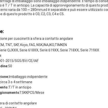
 dettagli di imballaggio sono imballaggio indipendente. Il tempo di cons
o è T / T in anticipo. La capacità di approvvigionamento di questo prod
nterno varia da 100 ~ 280mm,ed è separabile e può essere utilizzato c
e di questo prodotto è C0, C2, C3, C4 e C5.
e:
zione per cuscinetti a sfera a contatto angolare
M, TNT, SKF, Koyo, FAG, NSK,INA,IKO,TIMKEN
Serie QJXXX, Serie 618XX, Serie 619XX, Serie 718XX, Serie 719XX
a
001-2015/SGS/BV/CE/IAF
dine:
50
zione:
Imballaggio indipendente
circa 3 o 4 settimane
ento:
T/T in anticipo
vigionamento
7.5KKPCS/Mese
era di contatto angolare