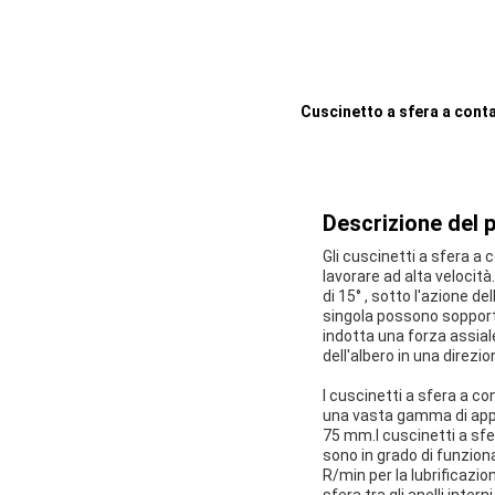
Cuscinetto a sfera a contat
Descrizione del 
Gli cuscinetti a sfera a 
lavorare ad alta velocità
di 15° , sotto l'azione d
singola possono sopporta
indotta una forza assial
dell'albero in una direzio
I cuscinetti a sfera a co
una vasta gamma di appli
75 mm.I cuscinetti a sfer
sono in grado di funzion
R/min per la lubrificazio