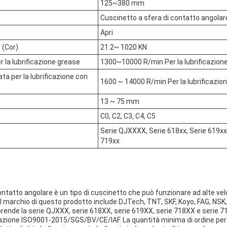
125~380 mm
Cuscinetto a sfera di contatto angolar
Apri
 (Cor)
21.2~ 1020 KN
r la lubrificazione grease
1300~10000 R/min Per la lubrificazion
ta per la lubrificazione con
1600 ~ 14000 R/min Per la lubrificazion
13 ~ 75 mm
C0, C2, C3, C4, C5
Serie QJXXXX, Serie 618xx, Serie 619xx,
719xx
contatto angolare è un tipo di cuscinetto che può funzionare ad alte vel
l marchio di questo prodotto include DJTech, TNT, SKF, Koyo, FAG, NSK, 
ende la serie QJXXX, serie 618XX, serie 619XX, serie 718XX e serie 71
cazione ISO9001-2015/SGS/BV/CE/IAF. La quantità minima di ordine per 