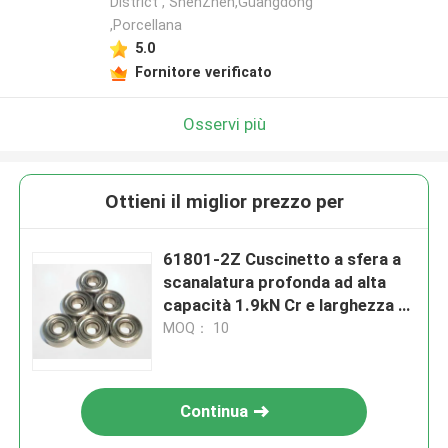
District , ShenZhen,Guangdong
,Porcellana
5.0
Fornitore verificato
Osservi più
Ottieni il miglior prezzo per
61801-2Z Cuscinetto a sfera a
scanalatura profonda ad alta
capacità 1.9kN Cr e larghezza 5
mm per macchine
MOQ： 10
Continua