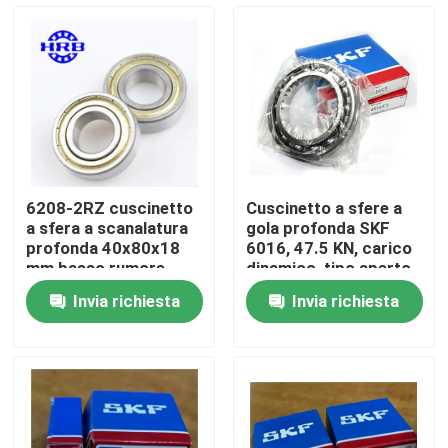
Visita alla fabbrica
Controllo della qualità
Notizie
6208-2RZ cuscinetto
Cuscinetto a sfere a
a sfera a scanalatura
gola profonda SKF
Casi
profonda 40x80x18
6016, 47.5 KN, carico
mm basso rumore
dinamico, tipo aperto
lunga durata
Invia richiesta
Invia richiesta
Richiedere un preventivo
Cuscinetto a rulli cilindrico
cuscinetti a rulli d'allineamento di auto