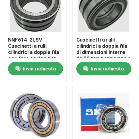
Visita alla fabbrica
Controllo della qualità
NNF614-2LSV
Cuscinetti a rulli
Cuscinetti a rulli
cilindrici a doppia fila
cilindrici a doppia fila
di dimensioni interne
Notizie
con foro conico per
da 20 mm per pompe e
macchine per la
compressori
Invia richiesta
Invia richiesta
lavorazione alimentare
Casi
Richiedere un preventivo
Cuscinetto a rulli cilindrico
cuscinetti a rulli d'allineamento di auto