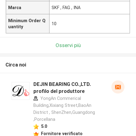
Marca
SKF , FAG , INA
Minimum Order Q
10
uantity
Osservi più
Circa noi
DEJIN BEARING CO.,LTD.
profilo del produttore
YongAn Commerical
Building,Xixiang Street,BaoAn
District , ShenZhen,Guangdong
,Porcellana
5.0
Fornitore verificato