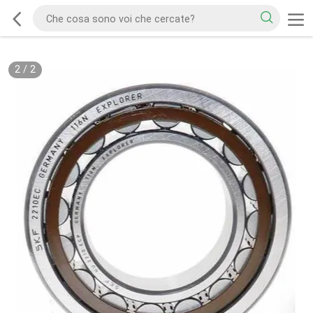
2
/
2