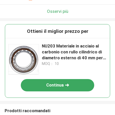
Osservi più
Ottieni il miglior prezzo per
NU203 Materiale in acciaio al
carbonio con rullo cilindrico di
diametro esterno di 40 mm per
motori di grandi dimensioni
MOQ： 10
Continua
Prodotti raccomandati