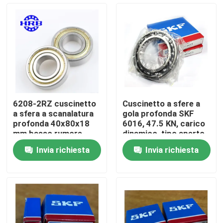
Visita alla fabbrica
Controllo della qualità
Notizie
6208-2RZ cuscinetto
Cuscinetto a sfere a
a sfera a scanalatura
gola profonda SKF
Casi
profonda 40x80x18
6016, 47.5 KN, carico
mm basso rumore
dinamico, tipo aperto
lunga durata
Invia richiesta
Invia richiesta
Richiedere un preventivo
Cuscinetto a rulli cilindrico
cuscinetti a rulli d'allineamento di auto