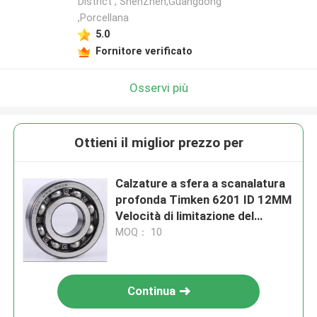
District , ShenZhen,Guangdong
,Porcellana
5.0
Fornitore verificato
Osservi più
Ottieni il miglior prezzo per
Calzature a sfera a scanalatura
profonda Timken 6201 ID 12MM
Velocità di limitazione del
grasso 19000 R / min
MOQ： 10
Continua