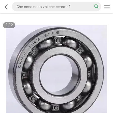
2
/
2