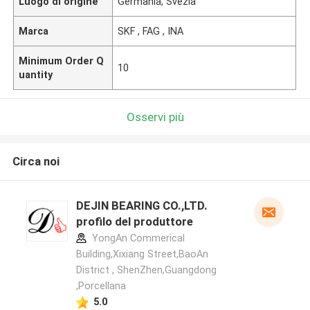
Luogo di origine
Germania, Svezia
Marca
SKF , FAG , INA
Minimum Order Q
10
uantity
Osservi più
Circa noi
DEJIN BEARING CO.,LTD.
profilo del produttore
YongAn Commerical
Building,Xixiang Street,BaoAn
District , ShenZhen,Guangdong
,Porcellana
5.0