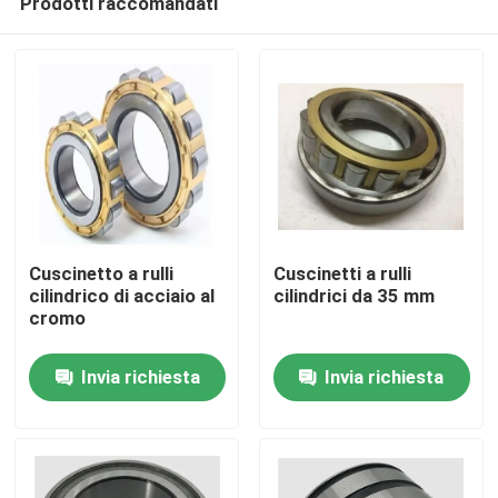
Prodotti raccomandati
Cuscinetto a rulli
Cuscinetti a rulli
cilindrico di acciaio al
cilindrici da 35 mm
cromo
Casa.
Invia richiesta
Invia richiesta
Prodotti
Su di noi