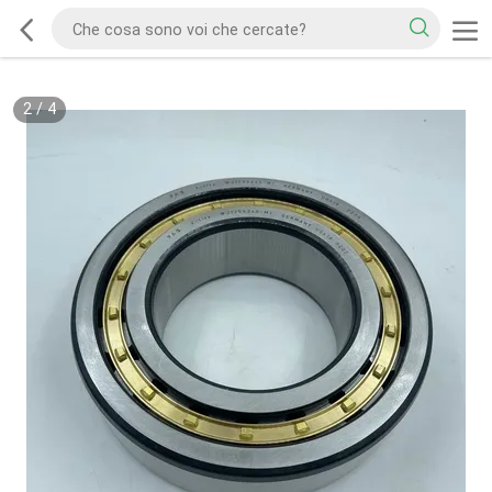
2
/
4