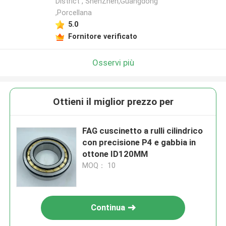
District , ShenZhen,Guangdong
,Porcellana
5.0
Fornitore verificato
Osservi più
Ottieni il miglior prezzo per
FAG cuscinetto a rulli cilindrico
con precisione P4 e gabbia in
ottone ID120MM
MOQ： 10
Continua