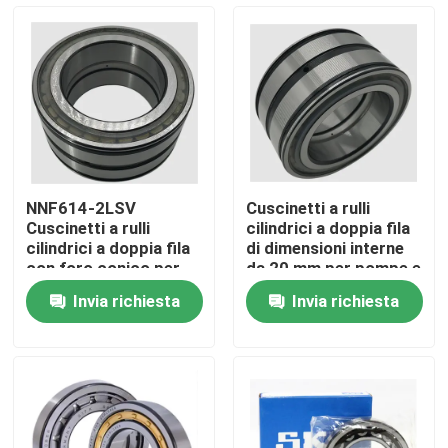
Visita alla fabbrica
Controllo della qualità
Notizie
NNF614-2LSV
Cuscinetti a rulli
Cuscinetti a rulli
cilindrici a doppia fila
Casi
cilindrici a doppia fila
di dimensioni interne
con foro conico per
da 20 mm per pompe e
macchine per la
compressori
Invia richiesta
Invia richiesta
lavorazione alimentare
Richiedere un preventivo
Cuscinetto a rulli cilindrico
cuscinetti a rulli d'allineamento di auto