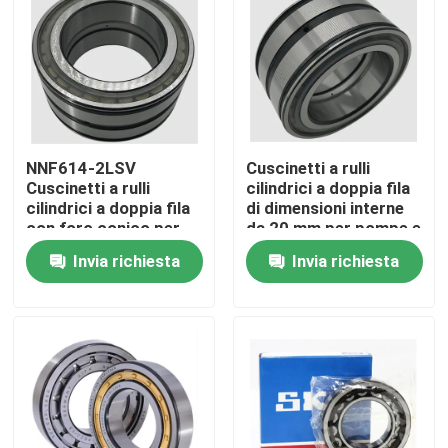
Visita alla fabbrica
Controllo della qualità
NNF614-2LSV
Cuscinetti a rulli
Notizie
Cuscinetti a rulli
cilindrici a doppia fila
cilindrici a doppia fila
di dimensioni interne
con foro conico per
da 20 mm per pompe e
Casi
macchine per la
compressori
Invia richiesta
Invia richiesta
lavorazione alimentare
Richiedere un preventivo
Cuscinetto a rulli cilindrico
cuscinetti a rulli d'allineamento di auto