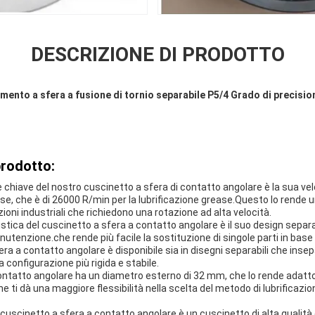
DESCRIZIONE DI PRODOTTO
nto a sfera a fusione di tornio separabile P5/4 Grado di precisio
prodotto:
e chiave del nostro cuscinetto a sfera di contatto angolare è la sua v
ase, che è di 26000 R/min per la lubrificazione grease.Questo lo rende 
oni industriali che richiedono una rotazione ad alta velocità.
istica del cuscinetto a sfera a contatto angolare è il suo design sepa
nutenzione.che rende più facile la sostituzione di singole parti in base
era a contatto angolare è disponibile sia in disegni separabili che insep
 configurazione più rigida e stabile.
 contatto angolare ha un diametro esterno di 32 mm, che lo rende adat
che ti dà una maggiore flessibilità nella scelta del metodo di lubrificazio
 cuscinetto a sfera a contatto angolare è un cuscinetto di alta qualità 