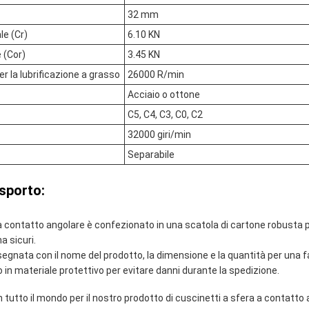
32 mm
le (Cr)
6.10 KN
 (Cor)
3.45 KN
er la lubrificazione a grasso
26000 R/min
Acciaio o ottone
C5, C4, C3, C0, C2
32000 giri/min
Separabile
asporto:
 a contatto angolare è confezionato in una scatola di cartone robusta 
 sicuri.
egnata con il nome del prodotto, la dimensione e la quantità per una fa
o in materiale protettivo per evitare danni durante la spedizione.
 tutto il mondo per il nostro prodotto di cuscinetti a sfera a contatto 