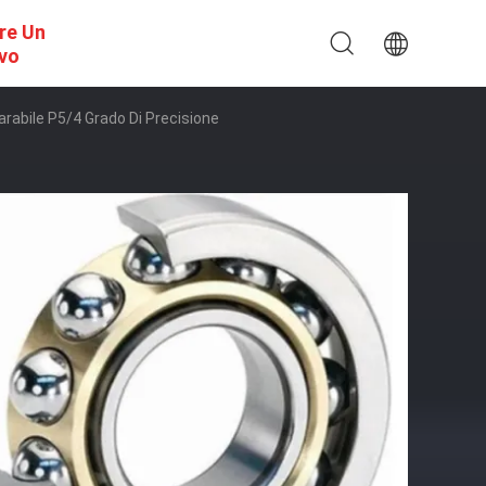
re Un
ivo
abile P5/4 Grado Di Precisione