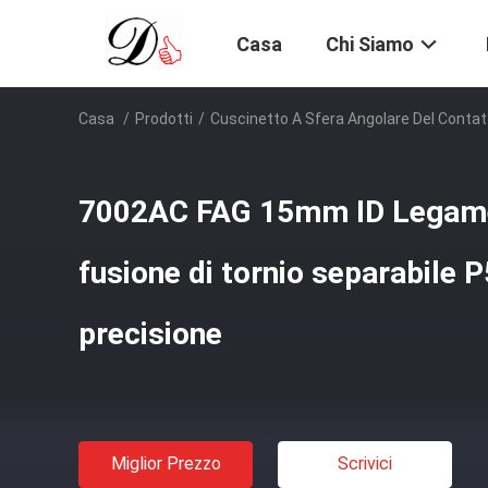
Casa
Chi Siamo
Casa
/
Prodotti
/
Cuscinetto A Sfera Angolare Del Contat
7002AC FAG 15mm ID Legame
fusione di tornio separabile 
precisione
Miglior Prezzo
Scrivici