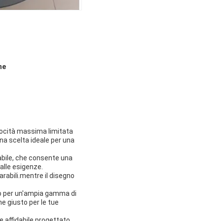
ne
elocità massima limitata
una scelta ideale per una
rabile, che consente una
 alle esigenze.
arabili.mentre il disegno
to per un'ampia gamma di
ne giusto per le tue
e affidabile progettato