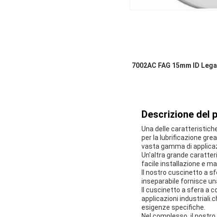
7002AC FAG 15mm ID Legame
Descrizione del 
Una delle caratteristich
per la lubrificazione gre
vasta gamma di applicazi
Un'altra grande caratter
facile installazione e ma
Il nostro cuscinetto a sf
inseparabile fornisce una
Il cuscinetto a sfera a
applicazioni industriali.
esigenze specifiche.
Nel complesso, il nostro