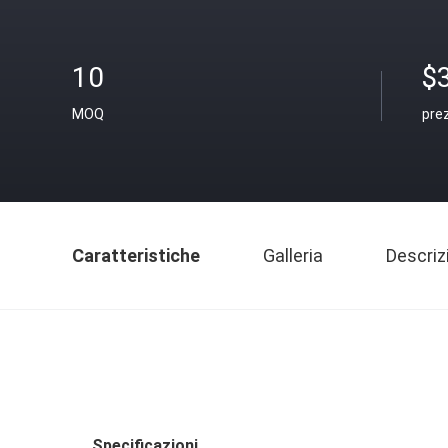
10
$
MOQ
pre
Caratteristiche
Galleria
Descriz
Specificazioni