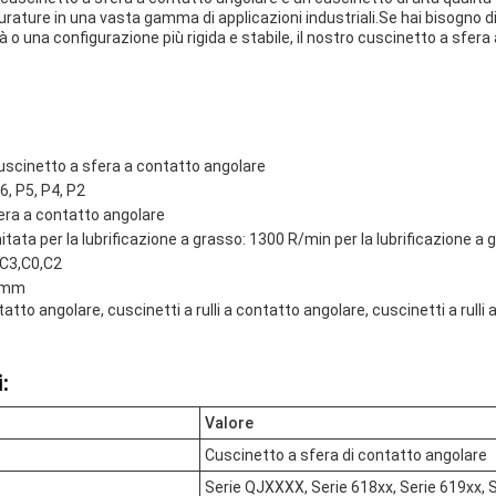
urature in una vasta gamma di applicazioni industriali.Se hai bisogno d
à o una configurazione più rigida e stabile, il nostro cuscinetto a sfera
uscinetto a sfera a contatto angolare
6, P5, P4, P2
era a contatto angolare
tata per la lubrificazione a grasso: 1300 R/min per la lubrificazione a 
,C3,C0,C2
5 mm
atto angolare, cuscinetti a rulli a contatto angolare, cuscinetti a rulli
:
Valore
Cuscinetto a sfera di contatto angolare
Serie QJXXXX, Serie 618xx, Serie 619xx, S