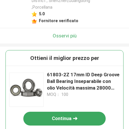
District , ShenZhen,Guangdong
,Porcellana
5.0
Fornitore verificato
Osservi più
Ottieni il miglior prezzo per
61803-2Z 17mm ID Deep Groove
Ball Bearing Inseparabile con
olio Velocità massima 28000
R/Min
MOQ： 100
Continua