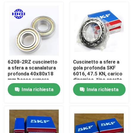
Visita alla fabbrica
Controllo della qualità
Notizie
6208-2RZ cuscinetto
Cuscinetto a sfere a
a sfera a scanalatura
gola profonda SKF
Casi
profonda 40x80x18
6016, 47.5 KN, carico
mm basso rumore
dinamico, tipo aperto
lunga durata
Invia richiesta
Invia richiesta
Richiedere un preventivo
Cuscinetto a rulli cilindrico
cuscinetti a rulli d'allineamento di auto