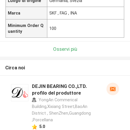
Luogo di origine
Germania, Svezia
Marca
SKF , FAG , INA
Minimum Order Q
100
uantity
Osservi più
Circa noi
DEJIN BEARING CO.,LTD.
profilo del produttore
YongAn Commerical
Building,Xixiang Street,BaoAn
District , ShenZhen,Guangdong
,Porcellana
5.0