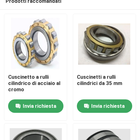
Prodotti raccomandati
Cuscinetto a rulli
Cuscinetti a rulli
cilindrico di acciaio al
cilindrici da 35 mm
cromo
Casa.
Invia richiesta
Invia richiesta
Prodotti
Su di noi