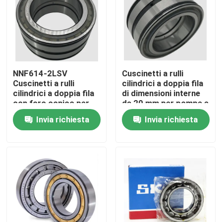
Visita alla fabbrica
Controllo della qualità
NNF614-2LSV
Cuscinetti a rulli
Cuscinetti a rulli
cilindrici a doppia fila
Notizie
cilindrici a doppia fila
di dimensioni interne
con foro conico per
da 20 mm per pompe e
macchine per la
compressori
Invia richiesta
Invia richiesta
Casi
lavorazione alimentare
Richiedere un preventivo
Cuscinetto a rulli cilindrico
cuscinetti a rulli d'allineamento di auto