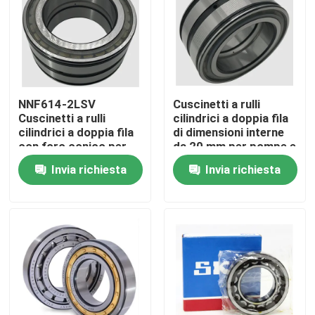
Visita alla fabbrica
Controllo della qualità
NNF614-2LSV
Cuscinetti a rulli
Cuscinetti a rulli
cilindrici a doppia fila
Notizie
cilindrici a doppia fila
di dimensioni interne
con foro conico per
da 20 mm per pompe e
macchine per la
compressori
Invia richiesta
Invia richiesta
Casi
lavorazione alimentare
Richiedere un preventivo
Cuscinetto a rulli cilindrico
cuscinetti a rulli d'allineamento di auto