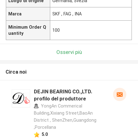
Luogo di origine
Germania, Svezia
Marca
SKF , FAG , INA
Minimum Order Q
100
uantity
Osservi più
Circa noi
DEJIN BEARING CO.,LTD.
profilo del produttore
YongAn Commerical
Building,Xixiang Street,BaoAn
District , ShenZhen,Guangdong
,Porcellana
5.0