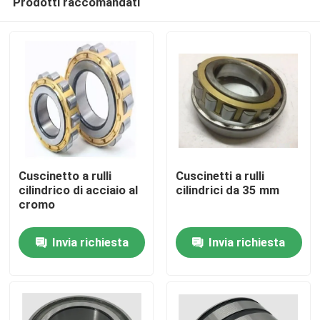
Prodotti raccomandati
Cuscinetto a rulli
Cuscinetti a rulli
cilindrico di acciaio al
cilindrici da 35 mm
cromo
Casa.
Invia richiesta
Invia richiesta
Prodotti
Su di noi