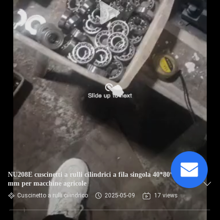
NU208E cuscinetti a rulli cilindrici a fila singola 40*80*18
mm per macchine agricole
Cuscinetto a rulli cilindrico
2025-05-09
17 views