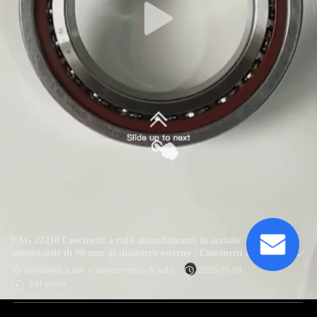
FAG 22210 Cuscinetti a rulli autoallineanti in acciaio
inossidabile di 90 mm di diametro esterno / Cuscinetti a rulli
sferici
cuscinetti a rulli d'allineamento di auto
2025-05-09
541 views