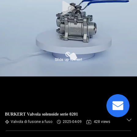
BURKERT Valvola solenoide serie 0201
Valvola di fusione a fuso
2025-04-09
428 views